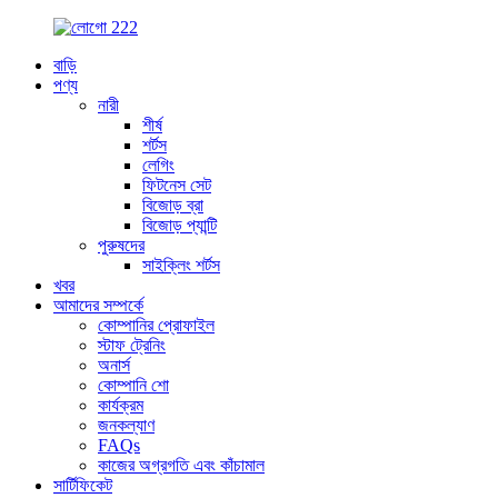
বাড়ি
পণ্য
নারী
শীর্ষ
শর্টস
লেগিং
ফিটনেস সেট
বিজোড় ব্রা
বিজোড় প্যান্টি
পুরুষদের
সাইক্লিং শর্টস
খবর
আমাদের সম্পর্কে
কোম্পানির প্রোফাইল
স্টাফ ট্রেনিং
অনার্স
কোম্পানি শো
কার্যক্রম
জনকল্যাণ
FAQs
কাজের অগ্রগতি এবং কাঁচামাল
সার্টিফিকেট