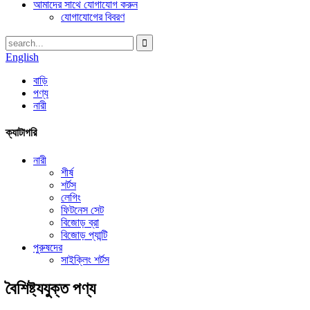
আমাদের সাথে যোগাযোগ করুন
যোগাযোগের বিবরণ
English
বাড়ি
পণ্য
নারী
ক্যাটাগরি
নারী
শীর্ষ
শর্টস
লেগিং
ফিটনেস সেট
বিজোড় ব্রা
বিজোড় প্যান্টি
পুরুষদের
সাইক্লিং শর্টস
বৈশিষ্ট্যযুক্ত পণ্য