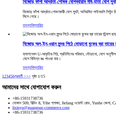
বিজোড় ফাঁপা আর্দ্রতা-শোষক যোগব্যায়াম দীর্ঘ-হাতা যোগ স্যু
বিজোড় ফাঁপা আর্দ্রতা-শোষণকারী যোগ স্যুট, অনিয়মিত লাইনগুলি নিখুঁ
মিলে গেছে।
তদন্ত
বিস্তারিত
বিজোড় অল-ইন-ওয়ান সুন্দর পিঠে মোড়ানো বুকের ব্রা তারের স্
ফ্যাশনেবল U-আকৃতির পিঠ, প্রতিদিনের পরিধান, দৌড়ানো, যোগ অনুশীলন
মেলে বিভিন্ন রঙ পাওয়া যায়।
তদন্ত
বিস্তারিত
1
2
3
4
5
6
পরবর্তী >
>>
পৃষ্ঠা 1/15
আমাদের সাথে যোগাযোগ করুন
+86-15931738736
দোকান 509, বিল্ডিং 8, Yihe প্লাজা, Jiefang ওয়েস্ট রোড, Yunhe জেলা,
lixinyu@guangsue-commerce.com
+86-15931738736