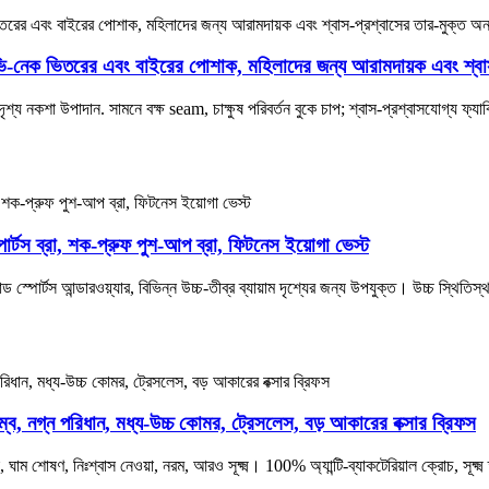
ল ভি-নেক ভিতরের এবং বাইরের পোশাক, মহিলাদের জন্য আরামদায়ক এবং শ্বাস-
য নকশা উপাদান. সামনে বক্ষ seam, চাক্ষুষ পরিবর্তন বুকে চাপ; শ্বাস-প্রশ্বাসযোগ্য ফ্যাব
োর্টস ব্রা, শক-প্রুফ পুশ-আপ ব্রা, ফিটনেস ইয়োগা ভেস্ট
 স্পোর্টস আন্ডারওয়্যার, বিভিন্ন উচ্চ-তীব্র ব্যায়াম দৃশ্যের জন্য উপযুক্ত। উচ্চ স্থিতিস
নিতম্ব, নগ্ন পরিধান, মধ্য-উচ্চ কোমর, ট্রেসলেস, বড় আকারের বক্সার ব্রিফস
াম শোষণ, নিঃশ্বাস নেওয়া, নরম, আরও সূক্ষ্ম। 100% অ্যান্টি-ব্যাকটেরিয়াল ক্রোচ, সূক্ষ্