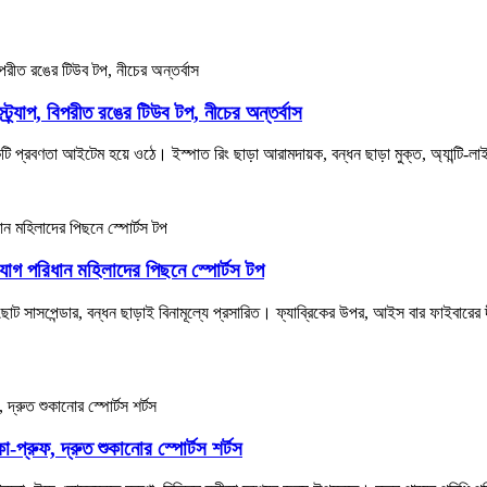
স্ট্র্যাপ, বিপরীত রঙের টিউব টপ, নীচের অন্তর্বাস
 একটি প্রবণতা আইটেম হয়ে ওঠে। ইস্পাত রিং ছাড়া আরামদায়ক, বন্ধন ছাড়া মুক্ত, অ্যান্টি-
োগ পরিধান মহিলাদের পিছনে স্পোর্টস টপ
ছোট সাসপেন্ডার, বন্ধন ছাড়াই বিনামূল্যে প্রসারিত। ফ্যাব্রিকের উপর, আইস বার ফাইবারের 
া-প্রুফ, দ্রুত শুকানোর স্পোর্টস শর্টস