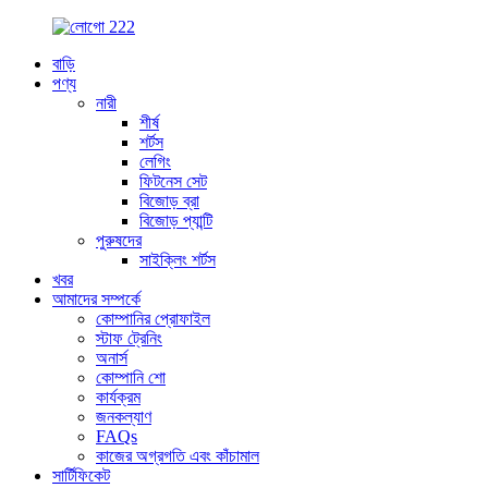
বাড়ি
পণ্য
নারী
শীর্ষ
শর্টস
লেগিং
ফিটনেস সেট
বিজোড় ব্রা
বিজোড় প্যান্টি
পুরুষদের
সাইক্লিং শর্টস
খবর
আমাদের সম্পর্কে
কোম্পানির প্রোফাইল
স্টাফ ট্রেনিং
অনার্স
কোম্পানি শো
কার্যক্রম
জনকল্যাণ
FAQs
কাজের অগ্রগতি এবং কাঁচামাল
সার্টিফিকেট