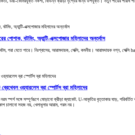
থাপকতা, উচ্চ-কোমরযুক্ত নকশা, বিভিন্ন ক্রীড়া দৃশ্যের জন্য উপযুক্ত। নতুন পায়ের পরিধি পর
াইরের পোশাক, বটমিং, অ্যান্টি-এক্সপোজার মহিলাদের অন্তর্বাস
 বটম, পরা যেতে পারে। নিঃশ্বাসের, আরামদায়ক, সেক্সি, কমনীয়। আরামদায়ক নগ্ন, সেক্সি 
 ব্রেথেবল ওয়্যারলেস ব্রা স্পোর্টস ব্রা মহিলাদের
নরম স্পর্শ সঙ্গে সম্পূর্ণরূপে মোড়ানো ক্রীড়া জ্যাকেট. U-আকৃতির বৃত্তাকার ঘাড়, পরিবর্তিত 
ম কাপ চালানো সহজ নয়, খেলাধুলার আরাম, গরম নয়।