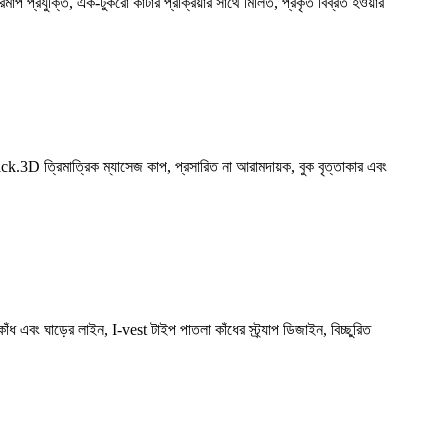
িমাপ প্রযুক্তি, এক-টুকরো কাটার প্রক্রিয়ার সাথে মিলিত, প্রকৃত বিব্রত হওয়ার
back.3D ত্রিমাত্রিক ম্যাসেজ কাপ, প্রসারিত না আরামদায়ক, বুক বৃত্তাকার এবং
কাঁধ এবং ঘাড়ের লাইন, I-vest টাইপ পাতলা কাঁধের স্ট্র্যাপ ডিজাইন, বিচ্ছুরিত