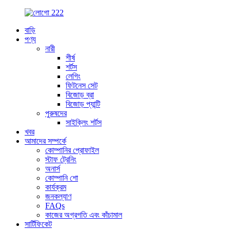
বাড়ি
পণ্য
নারী
শীর্ষ
শর্টস
লেগিং
ফিটনেস সেট
বিজোড় ব্রা
বিজোড় প্যান্টি
পুরুষদের
সাইক্লিং শর্টস
খবর
আমাদের সম্পর্কে
কোম্পানির প্রোফাইল
স্টাফ ট্রেনিং
অনার্স
কোম্পানি শো
কার্যক্রম
জনকল্যাণ
FAQs
কাজের অগ্রগতি এবং কাঁচামাল
সার্টিফিকেট