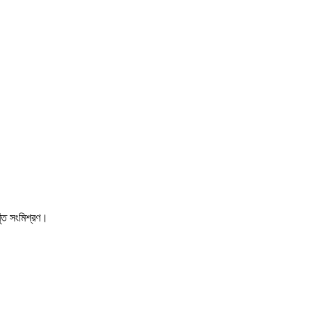
ুঁত সংমিশ্রণ।