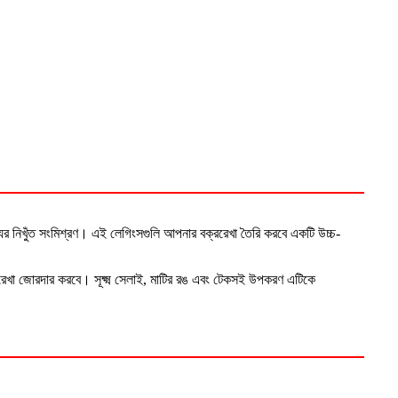
যের নিখুঁত সংমিশ্রণ। এই লেগিংসগুলি আপনার বক্ররেখা তৈরি করবে একটি উচ্চ-
ক্ররেখা জোরদার করবে। সূক্ষ্ম সেলাই, মাটির রঙ এবং টেকসই উপকরণ এটিকে