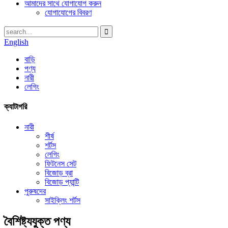
আমাদের সাথে যোগাযোগ করুন
যোগাযোগের বিবরণ
English
বাড়ি
পণ্য
নারী
লেগিং
ক্যাটাগরি
নারী
শীর্ষ
শর্টস
লেগিং
ফিটনেস সেট
বিজোড় ব্রা
বিজোড় প্যান্টি
পুরুষদের
সাইক্লিং শর্টস
বৈশিষ্ট্যযুক্ত পণ্য