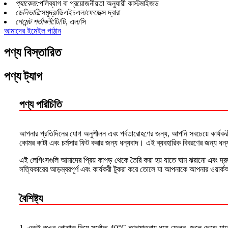
প্যাকেজ:
পলিব্যাগ বা প্রয়োজনীয়তা অনুযায়ী কাস্টমাইজড
ডেলিভারি:
সমুদ্র/ডিএইচএল/ফেডেক্স দ্বারা
পেমেন্ট শর্তাবলী:
টি/টি, এল/সি
আমাদের ইমেইল পাঠান
পণ্য বিস্তারিত
পণ্য ট্যাগ
পণ্য পরিচিতি
আপনার প্রতিদিনের যোগ অনুশীলন এবং পর্বতারোহণের জন্য, আপনি সবচেয়ে কার্যকরী 
কোমর কাটা এবং চর্মসার ফিট করার জন্য ধন্যবাদ। এই ব্যবহারিক বিবরণের জন্য ধন্যবা
এই লেগিংসগুলি আমাদের প্রিয় কাপড় থেকে তৈরি করা হয় যাতে ঘাম ঝরানো এবং দ্রু
সত্যিকারের আড়ম্বরপূর্ণ এবং কার্যকরী টুকরা করে তোলে যা আপনাকে আপনার ওয়
বৈশিষ্ট্য
1. একই রঙের পোশাক দিয়ে সর্বোচ্চ 40°C তাপমাত্রায় ধুয়ে ফেলুন, জলে ছেড়ে যা