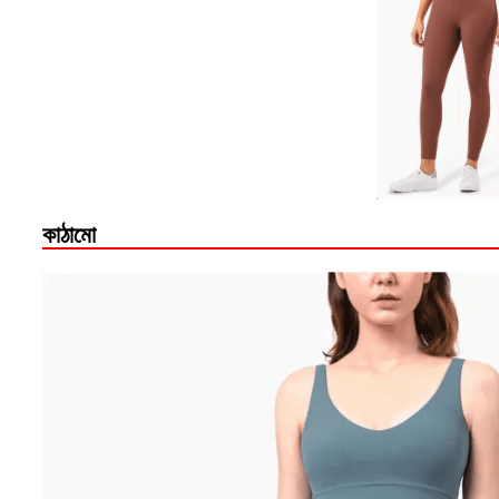
কাঠামো