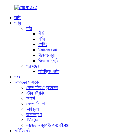
বাড়ি
পণ্য
নারী
শীর্ষ
শর্টস
লেগিং
ফিটনেস সেট
বিজোড় ব্রা
বিজোড় প্যান্টি
পুরুষদের
সাইক্লিং শর্টস
খবর
আমাদের সম্পর্কে
কোম্পানির প্রোফাইল
স্টাফ ট্রেনিং
অনার্স
কোম্পানি শো
কার্যক্রম
জনকল্যাণ
FAQs
কাজের অগ্রগতি এবং কাঁচামাল
সার্টিফিকেট