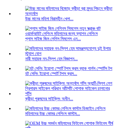
উচ্চ মানের মহিলা বিরামহীন খেলা...
প্লাস সাইজ জিম লেগিন্স সিমলেস এন...
নারী সহায়ক নন-স্লিপ হেম বিজ্ঞাপন...
হট সেলিং ইয়োগা স্পোর্ট টপস ক্রস...
ক্রীড়া পুরুষদের সাইক্লিং অধীন...
মহিলাদের উচ্চ কোমর লেগিংস কাস্টম...