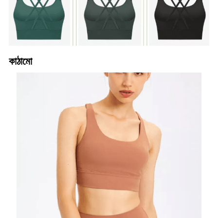
কাঠামো