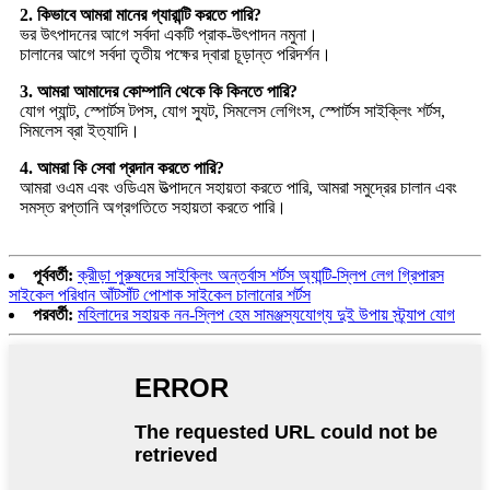
2. কিভাবে আমরা মানের গ্যারান্টি করতে পারি?
ভর উৎপাদনের আগে সর্বদা একটি প্রাক-উৎপাদন নমুনা।
চালানের আগে সর্বদা তৃতীয় পক্ষের দ্বারা চূড়ান্ত পরিদর্শন।
3. আমরা আমাদের কোম্পানি থেকে কি কিনতে পারি?
যোগ প্যান্ট, স্পোর্টস টপস, যোগ স্যুট, সিমলেস লেগিংস, স্পোর্টস সাইক্লিং শর্টস,
সিমলেস ব্রা ইত্যাদি।
4. আমরা কি সেবা প্রদান করতে পারি?
আমরা ওএম এবং ওডিএম উত্পাদনে সহায়তা করতে পারি, আমরা সমুদ্রের চালান এবং
সমস্ত রপ্তানি অগ্রগতিতে সহায়তা করতে পারি।
পূর্ববর্তী:
ক্রীড়া পুরুষদের সাইক্লিং অন্তর্বাস শর্টস অ্যান্টি-স্লিপ লেগ গ্রিপারস
সাইকেল পরিধান আঁটসাঁট পোশাক সাইকেল চালানোর শর্টস
পরবর্তী:
মহিলাদের সহায়ক নন-স্লিপ হেম সামঞ্জস্যযোগ্য দুই উপায় স্ট্র্যাপ যোগ