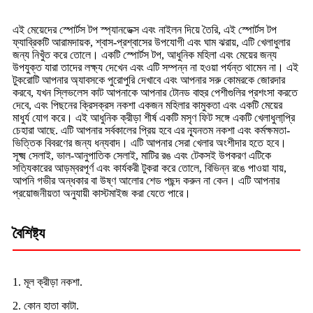
এই মেয়েদের স্পোর্টস টপ স্প্যানডেক্স এবং নাইলন দিয়ে তৈরি, এই স্পোর্টস টপ
ফ্যাব্রিকটি আরামদায়ক, শ্বাস-প্রশ্বাসের উপযোগী এবং ঘাম ঝরায়, এটি খেলাধুলার
জন্য নিখুঁত করে তোলে। একটি স্পোর্টস টপ, আধুনিক মহিলা এবং মেয়ের জন্য
উপযুক্ত যারা তাদের লক্ষ্য দেখেন এবং এটি সম্পন্ন না হওয়া পর্যন্ত থামেন না। এই
টুকরোটি আপনার অ্যাবসকে পুরোপুরি দেখাবে এবং আপনার সরু কোমরকে জোরদার
করবে, যখন স্লিভলেস কাট আপনাকে আপনার টোনড বাহুর পেশীগুলির প্রশংসা করতে
দেবে, এবং পিছনের ক্রিসক্রস নকশা একজন মহিলার কামুকতা এবং একটি মেয়ের
মাধুর্য যোগ করে। এই আধুনিক ক্রীড়া শীর্ষ একটি মসৃণ ফিট সঙ্গে একটি খেলাধুলাপ্রি়
চেহারা আছে. এটি আপনার সর্বকালের প্রিয় হবে এর ন্যূনতম নকশা এবং কর্মক্ষমতা-
ভিত্তিক বিবরণের জন্য ধন্যবাদ। এটি আপনার সেরা খেলার অংশীদার হতে হবে।
সূক্ষ্ম সেলাই, ভাল-আনুপাতিক সেলাই, মাটির রঙ এবং টেকসই উপকরণ এটিকে
সত্যিকারের আড়ম্বরপূর্ণ এবং কার্যকরী টুকরা করে তোলে, বিভিন্ন রঙে পাওয়া যায়,
আপনি গভীর অন্ধকার বা উষ্ণ আলোর শেড পছন্দ করুন না কেন। এটি আপনার
প্রয়োজনীয়তা অনুযায়ী কাস্টমাইজ করা যেতে পারে।
বৈশিষ্ট্য
1. মূল ক্রীড়া নকশা.
2. কোন হাতা কাটা.