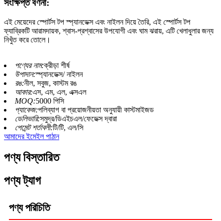
সংক্ষিপ্ত বর্ণনা:
এই মেয়েদের স্পোর্টস টপ স্প্যানডেক্স এবং নাইলন দিয়ে তৈরি, এই স্পোর্টস টপ
ফ্যাব্রিকটি আরামদায়ক, শ্বাস-প্রশ্বাসের উপযোগী এবং ঘাম ঝরায়, এটি খেলাধুলার জন্য
নিখুঁত করে তোলে।
পণ্যের নাম:
ক্রীড়া শীর্ষ
উপাদান:
স্প্যানডেক্স/ নাইলন
রঙ:
নীল, সবুজ, কাস্টম রঙ
আকার:
এস, এম, এল, এক্সএল
MOQ:
5000 পিসি
প্যাকেজ:
পলিব্যাগ বা প্রয়োজনীয়তা অনুযায়ী কাস্টমাইজড
ডেলিভারি:
সমুদ্র/ডিএইচএল/ফেডেক্স দ্বারা
পেমেন্ট শর্তাবলী:
টি/টি, এল/সি
আমাদের ইমেইল পাঠান
পণ্য বিস্তারিত
পণ্য ট্যাগ
পণ্য পরিচিতি