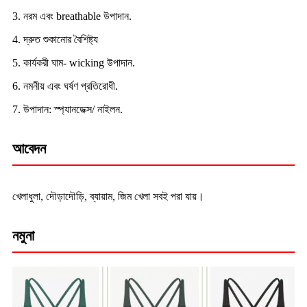
3. নরম এবং breathable উপাদান.
4. দ্রুত শুকানোর বৈশিষ্ট্য
5. কার্যকরী ঘাম- wicking উপাদান.
6. নমনীয় এবং ঘর্ষণ প্রতিরোধী.
7. উপাদান: স্প্যানডেক্স/ নাইলন.
আবেদন
খেলাধুলা, দৌড়াদৌড়ি, ব্যায়াম, জিম খেলা সবই পরা যায়।
নমুনা