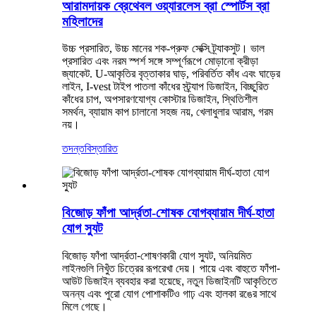
আরামদায়ক ব্রেথেবল ওয়্যারলেস ব্রা স্পোর্টস ব্রা
মহিলাদের
উচ্চ প্রসারিত, উচ্চ মানের শক-প্রুফ সেক্সি ট্র্যাকসুট। ভাল
প্রসারিত এবং নরম স্পর্শ সঙ্গে সম্পূর্ণরূপে মোড়ানো ক্রীড়া
জ্যাকেট. U-আকৃতির বৃত্তাকার ঘাড়, পরিবর্তিত কাঁধ এবং ঘাড়ের
লাইন, I-vest টাইপ পাতলা কাঁধের স্ট্র্যাপ ডিজাইন, বিচ্ছুরিত
কাঁধের চাপ, অপসারণযোগ্য কোস্টার ডিজাইন, স্থিতিশীল
সমর্থন, ব্যায়াম কাপ চালানো সহজ নয়, খেলাধুলার আরাম, গরম
নয়।
তদন্ত
বিস্তারিত
বিজোড় ফাঁপা আর্দ্রতা-শোষক যোগব্যায়াম দীর্ঘ-হাতা
যোগ স্যুট
বিজোড় ফাঁপা আর্দ্রতা-শোষণকারী যোগ স্যুট, অনিয়মিত
লাইনগুলি নিখুঁত চিত্রের রূপরেখা দেয়। পায়ে এবং বাহুতে ফাঁপা-
আউট ডিজাইন ব্যবহার করা হয়েছে, নতুন ডিজাইনটি আকৃতিতে
অনন্য এবং পুরো যোগ পোশাকটিও গাঢ় এবং হালকা রঙের সাথে
মিলে গেছে।