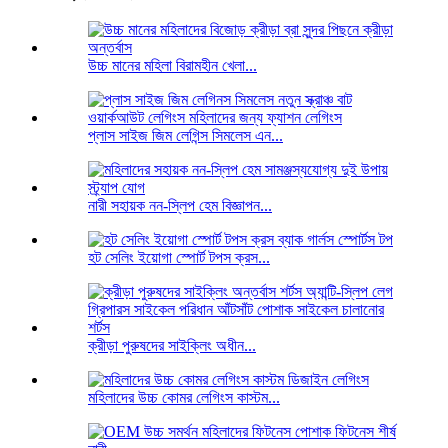
উচ্চ মানের মহিলা বিরামহীন খেলা...
প্লাস সাইজ জিম লেগিন্স সিমলেস এন...
নারী সহায়ক নন-স্লিপ হেম বিজ্ঞাপন...
হট সেলিং ইয়োগা স্পোর্ট টপস ক্রস...
ক্রীড়া পুরুষদের সাইক্লিং অধীন...
মহিলাদের উচ্চ কোমর লেগিংস কাস্টম...