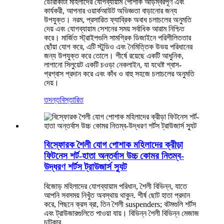
ডোরাকাটা মহিলাদের যোগব্যায়াম পোশাক আড়ম্বরপূর্ণ এবং
কার্যকরী, আপনার ওয়ার্কআউট অভিজ্ঞতা বাড়ানোর জন্য
উপযুক্ত। নরম, প্রসারিত ফ্যাব্রিক অবাধ চলাচলের অনুমতি
দেয় এবং যোগব্যায়াম সেশনের সময় সর্বাধিক আরাম নিশ্চিত
করে। মার্জিত স্ট্রাইপগুলি সামগ্রিক ডিজাইনে পরিশীলিততার
ছোঁয়া যোগ করে, এটি স্টুডিও এবং নৈমিত্তিক উভয় পরিধানের
জন্য উপযুক্ত করে তোলে। শীর্ষে রয়েছে একটি আধুনিক,
লাগানো সিলুয়েট একটি চওড়া নেকলাইন, যা যথেষ্ট শ্বাস-
প্রশ্বাস প্রদান করে এবং কাঁধ ও বাহু সহজে চলাচলের অনুমতি
দেয়।
তদন্ত
বিস্তারিত
বিস্ফোরক শৈলী যোগ পোশাক মহিলাদের ক্রীড়া
ফিটনেস শর্ট-হাতা অন্তর্বাস উচ্চ কোমর নিতম্ব-
উদ্ধরণ শর্টস ট্রাউজার্স স্যুট
বিজোড় মহিলাদের যোগব্যায়াম পরিধান, শৈলী বিভিন্ন, যাতে
আপনি সবসময় নিখুঁত অবস্থায় থাকুন. শীর্ষ ছোট হাতা প্রদান
করে, পিছনে ক্রস ব্রা, তিন শৈলী suspenders; বটমগুলি শর্টস
এবং ট্রাউজারগুলিতে পাওয়া যায়। বিভিন্ন শৈলী বিভিন্ন মেজাজ
চাটুকার.