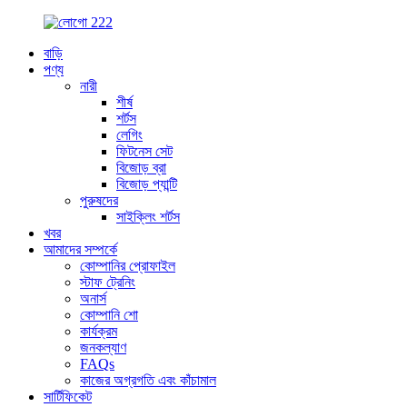
বাড়ি
পণ্য
নারী
শীর্ষ
শর্টস
লেগিং
ফিটনেস সেট
বিজোড় ব্রা
বিজোড় প্যান্টি
পুরুষদের
সাইক্লিং শর্টস
খবর
আমাদের সম্পর্কে
কোম্পানির প্রোফাইল
স্টাফ ট্রেনিং
অনার্স
কোম্পানি শো
কার্যক্রম
জনকল্যাণ
FAQs
কাজের অগ্রগতি এবং কাঁচামাল
সার্টিফিকেট