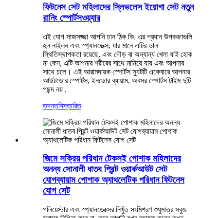
ফিটনেস সেট মহিলাদের স্লিভলেস ইয়োগা সেট নতুন
রানিং স্পোর্টসওয়্যার
এই যোগ সাজসজ্জা আপনি চান ঠিক কি. এর প্রধান উপকরণগুলি
হল নাইলন এবং স্প্যানডেক্স, যার মানে এটির ভাল
স্থিতিস্থাপকতা রয়েছে, এবং দৌড় বা অন্যান্য খেলা যাই হোক
না কেন, এটি আপনার শরীরের সাথে মানিয়ে যায় এবং আপনার
সাথে চলে। এই আরামদায়ক স্পোর্টস স্যুটটি একেবারে আপনার
আউটডোর স্পোর্টস, ইনডোর ব্যায়াম, অবসর স্পোর্টস টাইম দুটি
পছন্দ নয় .
তদন্ত
বিস্তারিত
জিমে সক্রিয় পরিধান টেকসই পোশাক মহিলাদের
অনন্য সোনালী ধাতব প্রিন্ট ওয়ার্কআউট সেট
যোগব্যায়াম পোশাক অ্যাথলেটিক পরিধান ফিটনেস
যোগ সেট
পলিয়েস্টার এবং স্প্যানডেক্সের নিখুঁত সংমিশ্রণ শুধুমাত্র সবুজ