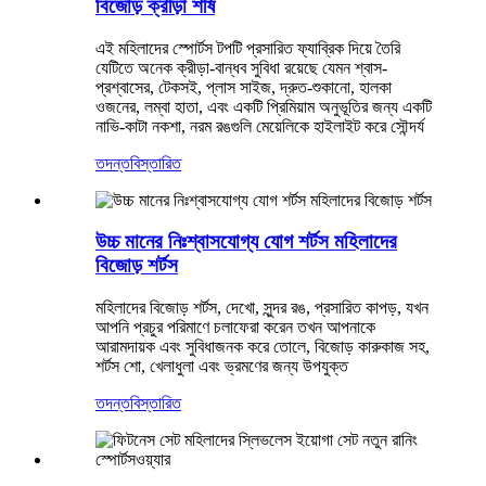
বিজোড় ক্রীড়া শীর্ষ
এই মহিলাদের স্পোর্টস টপটি প্রসারিত ফ্যাব্রিক দিয়ে তৈরি
যেটিতে অনেক ক্রীড়া-বান্ধব সুবিধা রয়েছে যেমন শ্বাস-
প্রশ্বাসের, টেকসই, প্লাস সাইজ, দ্রুত-শুকানো, হালকা
ওজনের, লম্বা হাতা, এবং একটি প্রিমিয়াম অনুভূতির জন্য একটি
নাভি-কাটা নকশা, নরম রঙগুলি মেয়েলিকে হাইলাইট করে সৌন্দর্য
তদন্ত
বিস্তারিত
উচ্চ মানের নিঃশ্বাসযোগ্য যোগ শর্টস মহিলাদের
বিজোড় শর্টস
মহিলাদের বিজোড় শর্টস, দেখো, সুন্দর রঙ, প্রসারিত কাপড়, যখন
আপনি প্রচুর পরিমাণে চলাফেরা করেন তখন আপনাকে
আরামদায়ক এবং সুবিধাজনক করে তোলে, বিজোড় কারুকাজ সহ,
শর্টস শো, খেলাধুলা এবং ভ্রমণের জন্য উপযুক্ত
তদন্ত
বিস্তারিত