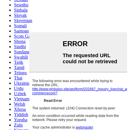
Sesotho
Sinhala
Slovak
Slovenian
Somali
Samoan
Scots Gaelic
Shona
Sindhi
Sundanese
Swahili
Tajik
Tamil
Telugu
Thai
Ukrainian
Urdu
Uzbek
Vietnamese
Welsh
Xhosa
Yiddish
Yoruba
Zulu