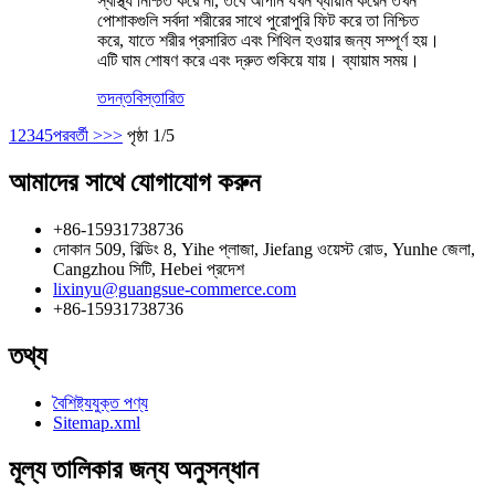
স্বাস্থ্য নিশ্চিত করে না, তবে আপনি যখন ব্যায়াম করেন তখন
পোশাকগুলি সর্বদা শরীরের সাথে পুরোপুরি ফিট করে তা নিশ্চিত
করে, যাতে শরীর প্রসারিত এবং শিথিল হওয়ার জন্য সম্পূর্ণ হয়।
এটি ঘাম শোষণ করে এবং দ্রুত শুকিয়ে যায়। ব্যায়াম সময়।
তদন্ত
বিস্তারিত
1
2
3
4
5
পরবর্তী >
>>
পৃষ্ঠা 1/5
আমাদের সাথে যোগাযোগ করুন
+86-15931738736
দোকান 509, বিল্ডিং 8, Yihe প্লাজা, Jiefang ওয়েস্ট রোড, Yunhe জেলা,
Cangzhou সিটি, Hebei প্রদেশ
lixinyu@guangsue-commerce.com
+86-15931738736
তথ্য
বৈশিষ্ট্যযুক্ত পণ্য
Sitemap.xml
মূল্য তালিকার জন্য অনুসন্ধান