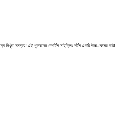
র জন্য নিখুঁত সমন্বয়! এই পুরুষদের স্পোর্টস সাইক্লিং শর্টস একটি উচ্চ-কোমর কাটা