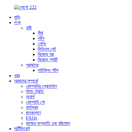
বাড়ি
পণ্য
নারী
শীর্ষ
শর্টস
লেগিং
ফিটনেস সেট
বিজোড় ব্রা
বিজোড় প্যান্টি
পুরুষদের
সাইক্লিং শর্টস
খবর
আমাদের সম্পর্কে
কোম্পানির প্রোফাইল
স্টাফ ট্রেনিং
অনার্স
কোম্পানি শো
কার্যক্রম
জনকল্যাণ
FAQs
কাজের অগ্রগতি এবং কাঁচামাল
সার্টিফিকেট