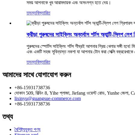
সময় আপনাকে খুব আরামদায়ক এবং অসংলগ্ন হতে দেয়।
তদন্ত
বিস্তারিত
ক্রীড়া পুরুষদের সাইক্লিং অন্তর্বাস শর্টস অ্যান্টি-স্লিপ
পুরুষদের স্পোর্টস সাইক্লিং শর্টস শীঘ্রই আপনার প্রিয় খেলার সঙ্গী হবে! মি
এবং একটি সহজ সুবিন্যস্ত নকশা যা আপনার টোন করা সেক্সি বক্ররেখাক
তদন্ত
বিস্তারিত
আমাদের সাথে যোগাযোগ করুন
+86-15931738736
দোকান 509, বিল্ডিং 8, Yihe প্লাজা, Jiefang ওয়েস্ট রোড, Yunhe জেলা,
lixinyu@guangsue-commerce.com
+86-15931738736
তথ্য
বৈশিষ্ট্যযুক্ত পণ্য
Sitemap.xml