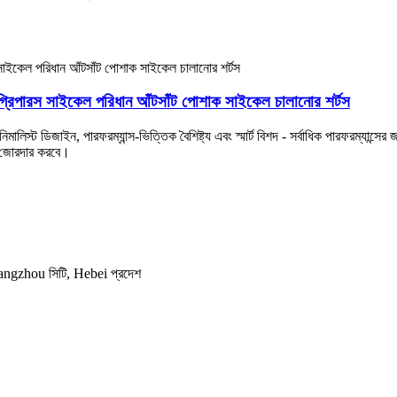
 লেগ গ্রিপারস সাইকেল পরিধান আঁটসাঁট পোশাক সাইকেল চালানোর শর্টস
নিমালিস্ট ডিজাইন, পারফরম্যান্স-ভিত্তিক বৈশিষ্ট্য এবং স্মার্ট বিশদ - সর্বাধিক পারফরম্যান্সে
ে জোরদার করবে।
 Cangzhou সিটি, Hebei প্রদেশ