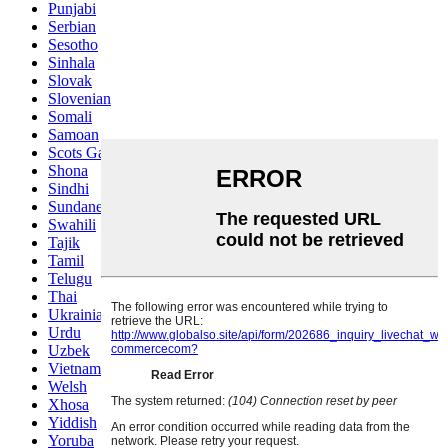
Punjabi
Serbian
Sesotho
Sinhala
Slovak
Slovenian
Somali
Samoan
Scots Gaelic
Shona
Sindhi
Sundanese
Swahili
Tajik
Tamil
Telugu
Thai
Ukrainian
Urdu
Uzbek
Vietnamese
Welsh
Xhosa
Yiddish
Yoruba