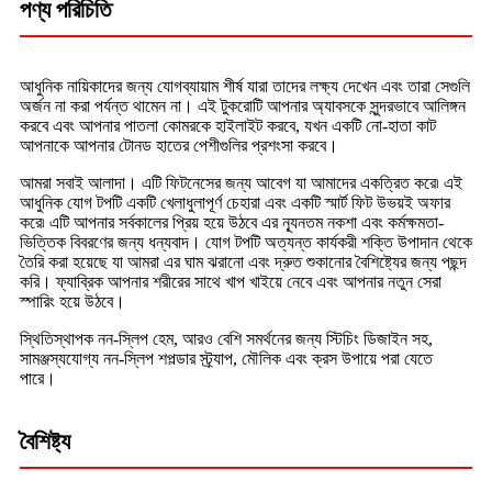
পণ্য পরিচিতি
আধুনিক নায়িকাদের জন্য যোগব্যায়াম শীর্ষ যারা তাদের লক্ষ্য দেখেন এবং তারা সেগুলি
অর্জন না করা পর্যন্ত থামেন না। এই টুকরোটি আপনার অ্যাবসকে সুন্দরভাবে আলিঙ্গন
করবে এবং আপনার পাতলা কোমরকে হাইলাইট করবে, যখন একটি নো-হাতা কাট
আপনাকে আপনার টোনড হাতের পেশীগুলির প্রশংসা করবে।
আমরা সবাই আলাদা। এটি ফিটনেসের জন্য আবেগ যা আমাদের একত্রিত করে৷ এই
আধুনিক যোগ টপটি একটি খেলাধুলাপূর্ণ চেহারা এবং একটি স্মার্ট ফিট উভয়ই অফার
করে৷ এটি আপনার সর্বকালের প্রিয় হয়ে উঠবে এর ন্যূনতম নকশা এবং কর্মক্ষমতা-
ভিত্তিক বিবরণের জন্য ধন্যবাদ। যোগ টপটি অত্যন্ত কার্যকরী শক্তি উপাদান থেকে
তৈরি করা হয়েছে যা আমরা এর ঘাম ঝরানো এবং দ্রুত শুকানোর বৈশিষ্ট্যের জন্য পছন্দ
করি। ফ্যাব্রিক আপনার শরীরের সাথে খাপ খাইয়ে নেবে এবং আপনার নতুন সেরা
স্পারিং হয়ে উঠবে।
স্থিতিস্থাপক নন-স্লিপ হেম, আরও বেশি সমর্থনের জন্য স্টিচিং ডিজাইন সহ,
সামঞ্জস্যযোগ্য নন-স্লিপ শপল্ডার স্ট্র্যাপ, মৌলিক এবং ক্রস উপায়ে পরা যেতে
পারে।
বৈশিষ্ট্য