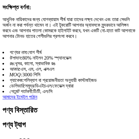
সংক্ষিপ্ত বর্ণনা:
আধুনিক নায়িকাদের জন্য যোগব্যায়াম শীর্ষ যারা তাদের লক্ষ্য দেখেন এবং তারা সেগুলি
অর্জন না করা পর্যন্ত থামেন না। এই টুকরোটি আপনার অ্যাবসকে সুন্দরভাবে আলিঙ্গন
করবে এবং আপনার পাতলা কোমরকে হাইলাইট করবে, যখন একটি নো-হাতা কাট আপনাকে
আপনার টোনড হাতের পেশীগুলির প্রশংসা করবে।
পণ্যের নাম:
যোগ শীর্ষ
উপাদান:
80% নাইলন 20% স্প্যানডেক্স
রঙ:
ধূসর, কালো, স্বাভাবিক রঙ
আকার:
এস, এম, এল, এক্সএল
MOQ:
3000 পিসি
প্যাকেজ:
পলিব্যাগ বা প্রয়োজনীয়তা অনুযায়ী কাস্টমাইজড
ডেলিভারি:
সমুদ্র/ডিএইচএল/ফেডেক্স দ্বারা
পেমেন্ট শর্তাবলী:
টি/টি, এল/সি
আমাদের ইমেইল পাঠান
পণ্য বিস্তারিত
পণ্য ট্যাগ