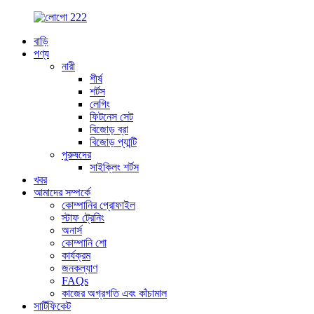
বাড়ি
পণ্য
নারী
শীর্ষ
শর্টস
লেগিং
ফিটনেস সেট
বিজোড় ব্রা
বিজোড় প্যান্টি
পুরুষদের
সাইক্লিং শর্টস
খবর
আমাদের সম্পর্কে
কোম্পানির প্রোফাইল
স্টাফ ট্রেনিং
অনার্স
কোম্পানি শো
কার্যক্রম
জনকল্যাণ
FAQs
কাজের অগ্রগতি এবং কাঁচামাল
সার্টিফিকেট