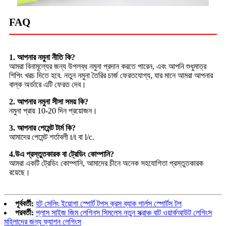
FAQ
1. আপনার নমুনা নীতি কি?
আমরা বিনামূল্যের জন্য উপলব্ধ নমুনা প্রদান করতে পারেন, এবং আপনি শুধুমাত্র
শিপিং খরচ দিতে হবে. নতুন নমুনা তৈরির চার্জ ফেরতযোগ্য, যার মানে আমরা আপনার
বাল্ক অর্ডারে এটি ফেরত দেব।
2. আপনার নমুনা সীসা সময় কি?
নমুনা প্রায় 10-20 দিন প্রয়োজন।
3. আপনার পেমেন্ট টার্ম কি?
আমাদের পেমেন্ট শর্তাবলী t/t বা l/c.
4.উএ প্রস্তুতকারক বা ট্রেডিং কোম্পানি?
আমরা একটি ট্রেডিং কোম্পানি, আমাদের চীনে অনেক সহযোগিতা প্রস্তুতকারক
রয়েছে।
পূর্ববর্তী:
হট সেলিং ইয়োগা স্পোর্ট টপস ক্রস ব্যাক গার্লস স্পোর্টস টপ
পরবর্তী:
প্লাস সাইজ জিম লেগিনস সিমলেস নতুন স্ক্রাঞ্চ বাট ওয়ার্কআউট লেগিংস
মহিলাদের জন্য ফ্যাশন লেগিংস