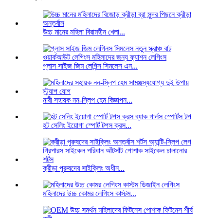
উচ্চ মানের মহিলা বিরামহীন খেলা...
প্লাস সাইজ জিম লেগিন্স সিমলেস এন...
নারী সহায়ক নন-স্লিপ হেম বিজ্ঞাপন...
হট সেলিং ইয়োগা স্পোর্ট টপস ক্রস...
ক্রীড়া পুরুষদের সাইক্লিং অধীন...
মহিলাদের উচ্চ কোমর লেগিংস কাস্টম...