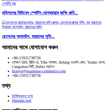
মহিলাদের ফিটনেস স্পোর্টস যোগব্যায়াম জগিং রুনি...
ছেলেদের অন্তর্বাস, বাচ্চাদের সুতি...
আমাদের সাথে যোগাযোগ করুন
+86-15931738736
দোকান 509, বিল্ডিং 8, Yihe প্লাজা, Jiefang ওয়েস্ট রোড, Yunhe জেলা,
Cangzhou সিটি, Hebei প্রদেশ
lixinyu@guangsue-commerce.com
+86-15931738736
তথ্য
বৈশিষ্ট্যযুক্ত পণ্য
Sitemap.xml