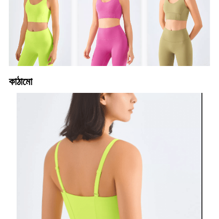
কাঠামো