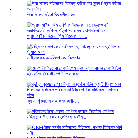
উচ্চ মানের মহিলা বিরামহীন খেলা...
প্লাস সাইজ জিম লেগিন্স সিমলেস এন...
নারী সহায়ক নন-স্লিপ হেম বিজ্ঞাপন...
হট সেলিং ইয়োগা স্পোর্ট টপস ক্রস...
ক্রীড়া পুরুষদের সাইক্লিং অধীন...
মহিলাদের উচ্চ কোমর লেগিংস কাস্টম...