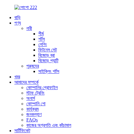
বাড়ি
পণ্য
নারী
শীর্ষ
শর্টস
লেগিং
ফিটনেস সেট
বিজোড় ব্রা
বিজোড় প্যান্টি
পুরুষদের
সাইক্লিং শর্টস
খবর
আমাদের সম্পর্কে
কোম্পানির প্রোফাইল
স্টাফ ট্রেনিং
অনার্স
কোম্পানি শো
কার্যক্রম
জনকল্যাণ
FAQs
কাজের অগ্রগতি এবং কাঁচামাল
সার্টিফিকেট