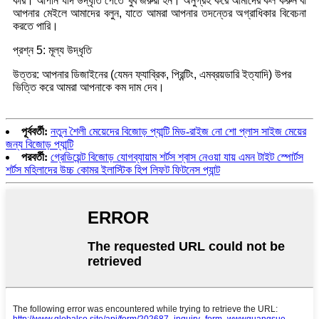
করি। আপনি যদি উদ্ধৃতি পেতে খুব জরুরী হন। অনুগ্রহ করে আমাদের কল করুন বা
আপনার মেইলে আমাদের বলুন, যাতে আমরা আপনার তদন্তের অগ্রাধিকার বিবেচনা
করতে পারি।
প্রশ্ন 5: মূল্য উদ্ধৃতি
উত্তর: আপনার ডিজাইনের (যেমন ফ্যাব্রিক, প্রিন্টিং, এমব্রয়ডারি ইত্যাদি) উপর
ভিত্তি করে আমরা আপনাকে কম দাম দেব।
পূর্ববর্তী:
নতুন শৈলী মেয়েদের বিজোড় প্যান্টি মিড-রাইজ নো শো প্লাস সাইজ মেয়ের
জন্য বিজোড় প্যান্টি
পরবর্তী:
গ্রেডিয়েন্ট বিজোড় যোগব্যায়াম শর্টস শ্বাস নেওয়া যায় এমন টাইট স্পোর্টস
শর্টস মহিলাদের উচ্চ কোমর ইলাস্টিক হিপ লিফট ফিটনেস প্যান্ট