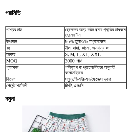
পরামিতি
পণ্যের নাম
ছেলেদের জন্য কটন বক্সার প্যান্টের মাধ্যমে
ছেলের টান
উপাদান
95% তুলা/5% স্প্যানডেক্স
রঙ
নীল, সাদা, কালো, অন্যান্য রং
আকার
S, M, L, XL, XXL
MOQ
3000 পিসি
প্যাকেজ
পলিব্যাগ বা প্রয়োজনীয়তা অনুযায়ী
কাস্টমাইজড
বিতরণ
সমুদ্র/ডিএইচএল/ফেডেক্স দ্বারা
পেমেন্ট শর্তাবলী
টি/টি, এল/সি
নমুনা