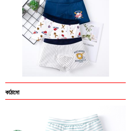
কাঠামো