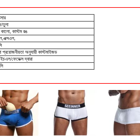
্সার
স/তুলা
, কালো, কাস্টম রঙ
,এক্সএল,
ি
বা প্রয়োজনীয়তা অনুযায়ী কাস্টমাইজড
এইচএল/ফেডেক্স দ্বারা
সি