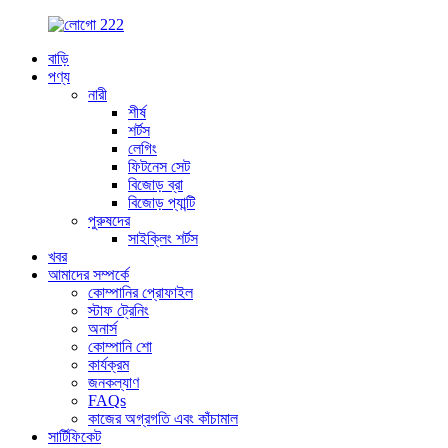
বাড়ি
পণ্য
নারী
শীর্ষ
শর্টস
লেগিং
ফিটনেস সেট
বিজোড় ব্রা
বিজোড় প্যান্টি
পুরুষদের
সাইক্লিং শর্টস
খবর
আমাদের সম্পর্কে
কোম্পানির প্রোফাইল
স্টাফ ট্রেনিং
অনার্স
কোম্পানি শো
কার্যক্রম
জনকল্যাণ
FAQs
কাজের অগ্রগতি এবং কাঁচামাল
সার্টিফিকেট