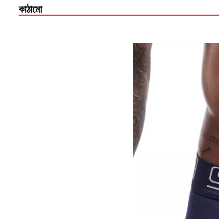
কাঠামো