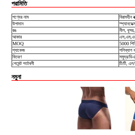
পরামিতি
পণ্যের নাম
বিরামহীন বক
উপাদান
স্প্যানডেক্
রঙ
নীল, ধূসর
আকার
এস,এম,এল
MOQ
5000 পিস
প্যাকেজ
পলিব্যাগ 
বিতরণ
সমুদ্র/ডি
পেমেন্ট শর্তাবলী
টি/টি, এল/
নমুনা