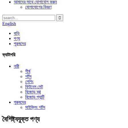
আমাদের সাথে যোগাযোগ করুন
যোগাযোগের বিবরণ
English
বাড়ি
পণ্য
পুরুষদের
ক্যাটাগরি
নারী
শীর্ষ
শর্টস
লেগিং
ফিটনেস সেট
বিজোড় ব্রা
বিজোড় প্যান্টি
পুরুষদের
সাইক্লিং শর্টস
বৈশিষ্ট্যযুক্ত পণ্য