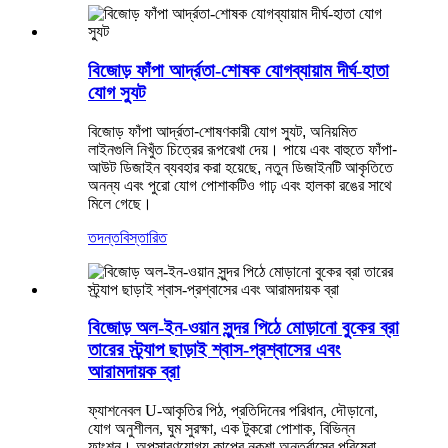
বিজোড় ফাঁপা আর্দ্রতা-শোষক যোগব্যায়াম দীর্ঘ-হাতা
যোগ স্যুট
বিজোড় ফাঁপা আর্দ্রতা-শোষণকারী যোগ স্যুট, অনিয়মিত
লাইনগুলি নিখুঁত চিত্রের রূপরেখা দেয়। পায়ে এবং বাহুতে ফাঁপা-
আউট ডিজাইন ব্যবহার করা হয়েছে, নতুন ডিজাইনটি আকৃতিতে
অনন্য এবং পুরো যোগ পোশাকটিও গাঢ় এবং হালকা রঙের সাথে
মিলে গেছে।
তদন্ত
বিস্তারিত
বিজোড় অল-ইন-ওয়ান সুন্দর পিঠে মোড়ানো বুকের ব্রা
তারের স্ট্র্যাপ ছাড়াই শ্বাস-প্রশ্বাসের এবং
আরামদায়ক ব্রা
ফ্যাশনেবল U-আকৃতির পিঠ, প্রতিদিনের পরিধান, দৌড়ানো,
যোগ অনুশীলন, ঘুম সুরক্ষা, এক টুকরো পোশাক, বিভিন্ন
ফাংশন। অপসারণযোগ্য কাপের নকশা অন্তর্বাসের পরিষেবা