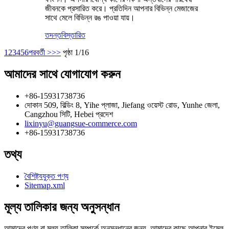
জীবনকে প্রসারিত করে। প্রতিদিন আপনার বিভিন্ন মেজাজের
সাথে মেলে বিভিন্ন রঙ পাওয়া যায়।
তদন্ত
বিস্তারিত
1
2
3
4
5
6
পরবর্তী >
>>
পৃষ্ঠা 1/16
আমাদের সাথে যোগাযোগ করুন
+86-15931738736
দোকান 509, বিল্ডিং 8, Yihe প্লাজা, Jiefang ওয়েস্ট রোড, Yunhe জেলা,
Cangzhou সিটি, Hebei প্রদেশ
lixinyu@guangsue-commerce.com
+86-15931738736
তথ্য
বৈশিষ্ট্যযুক্ত পণ্য
Sitemap.xml
মূল্য তালিকার জন্য অনুসন্ধান
আমাদের পণ্য বা মূল্য তালিকা সম্পর্কে অনুসন্ধানের জন্য, আমাদের কাছে আপনার ইমেল