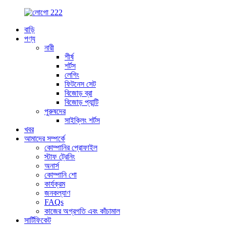
বাড়ি
পণ্য
নারী
শীর্ষ
শর্টস
লেগিং
ফিটনেস সেট
বিজোড় ব্রা
বিজোড় প্যান্টি
পুরুষদের
সাইক্লিং শর্টস
খবর
আমাদের সম্পর্কে
কোম্পানির প্রোফাইল
স্টাফ ট্রেনিং
অনার্স
কোম্পানি শো
কার্যক্রম
জনকল্যাণ
FAQs
কাজের অগ্রগতি এবং কাঁচামাল
সার্টিফিকেট