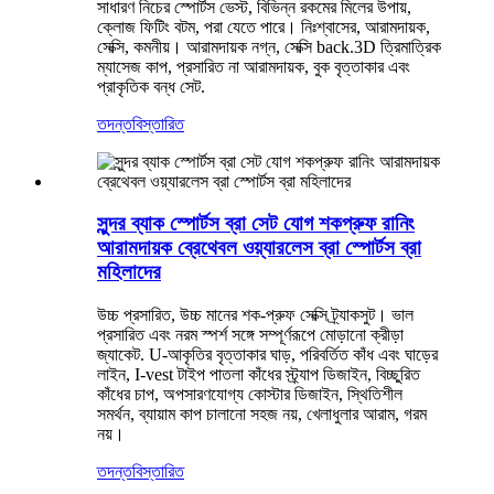
সাধারণ নিচের স্পোর্টস ভেস্ট, বিভিন্ন রকমের মিলের উপায়,
ক্লোজ ফিটিং বটম, পরা যেতে পারে। নিঃশ্বাসের, আরামদায়ক,
সেক্সি, কমনীয়। আরামদায়ক নগ্ন, সেক্সি back.3D ত্রিমাত্রিক
ম্যাসেজ কাপ, প্রসারিত না আরামদায়ক, বুক বৃত্তাকার এবং
প্রাকৃতিক বন্ধ সেট.
তদন্ত
বিস্তারিত
সুন্দর ব্যাক স্পোর্টস ব্রা সেট যোগ শকপ্রুফ রানিং
আরামদায়ক ব্রেথেবল ওয়্যারলেস ব্রা স্পোর্টস ব্রা
মহিলাদের
উচ্চ প্রসারিত, উচ্চ মানের শক-প্রুফ সেক্সি ট্র্যাকসুট। ভাল
প্রসারিত এবং নরম স্পর্শ সঙ্গে সম্পূর্ণরূপে মোড়ানো ক্রীড়া
জ্যাকেট. U-আকৃতির বৃত্তাকার ঘাড়, পরিবর্তিত কাঁধ এবং ঘাড়ের
লাইন, I-vest টাইপ পাতলা কাঁধের স্ট্র্যাপ ডিজাইন, বিচ্ছুরিত
কাঁধের চাপ, অপসারণযোগ্য কোস্টার ডিজাইন, স্থিতিশীল
সমর্থন, ব্যায়াম কাপ চালানো সহজ নয়, খেলাধুলার আরাম, গরম
নয়।
তদন্ত
বিস্তারিত