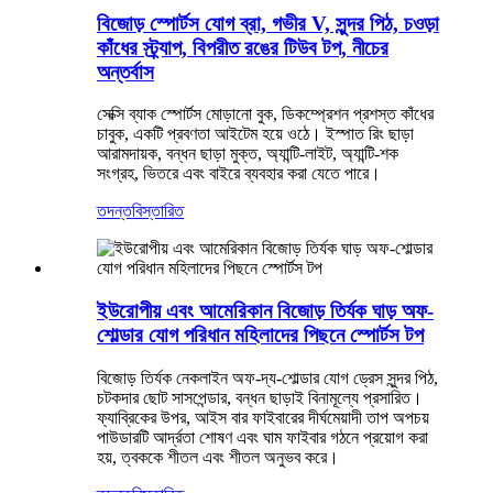
বিজোড় স্পোর্টস যোগ ব্রা, গভীর V, সুন্দর পিঠ, চওড়া
কাঁধের স্ট্র্যাপ, বিপরীত রঙের টিউব টপ, নীচের
অন্তর্বাস
সেক্সি ব্যাক স্পোর্টস মোড়ানো বুক, ডিকম্প্রেশন প্রশস্ত কাঁধের
চাবুক, একটি প্রবণতা আইটেম হয়ে ওঠে। ইস্পাত রিং ছাড়া
আরামদায়ক, বন্ধন ছাড়া মুক্ত, অ্যান্টি-লাইট, অ্যান্টি-শক
সংগ্রহ, ভিতরে এবং বাইরে ব্যবহার করা যেতে পারে।
তদন্ত
বিস্তারিত
ইউরোপীয় এবং আমেরিকান বিজোড় তির্যক ঘাড় অফ-
শোল্ডার যোগ পরিধান মহিলাদের পিছনে স্পোর্টস টপ
বিজোড় তির্যক নেকলাইন অফ-দ্য-শোল্ডার যোগ ড্রেস সুন্দর পিঠ,
চটকদার ছোট সাসপেন্ডার, বন্ধন ছাড়াই বিনামূল্যে প্রসারিত।
ফ্যাব্রিকের উপর, আইস বার ফাইবারের দীর্ঘমেয়াদী তাপ অপচয়
পাউডারটি আর্দ্রতা শোষণ এবং ঘাম ফাইবার গঠনে প্রয়োগ করা
হয়, ত্বককে শীতল এবং শীতল অনুভব করে।