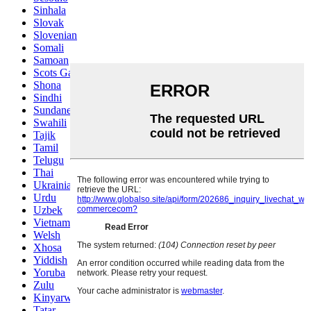
Sinhala
Slovak
Slovenian
Somali
Samoan
Scots Gaelic
Shona
Sindhi
Sundanese
Swahili
Tajik
Tamil
Telugu
Thai
Ukrainian
Urdu
Uzbek
Vietnamese
Welsh
Xhosa
Yiddish
Yoruba
Zulu
Kinyarwanda
Tatar