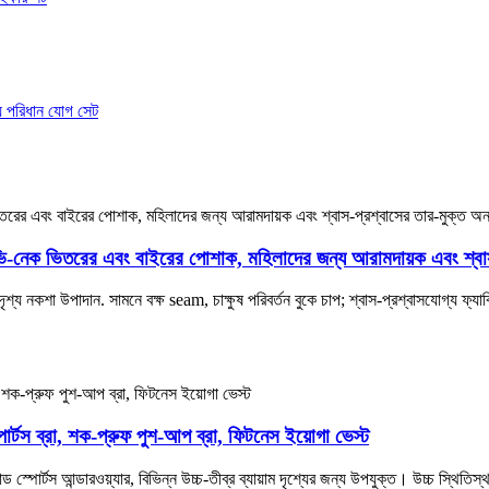
ল ভি-নেক ভিতরের এবং বাইরের পোশাক, মহিলাদের জন্য আরামদায়ক এবং শ্বাস-
য নকশা উপাদান. সামনে বক্ষ seam, চাক্ষুষ পরিবর্তন বুকে চাপ; শ্বাস-প্রশ্বাসযোগ্য ফ্যাব
োর্টস ব্রা, শক-প্রুফ পুশ-আপ ব্রা, ফিটনেস ইয়োগা ভেস্ট
 স্পোর্টস আন্ডারওয়্যার, বিভিন্ন উচ্চ-তীব্র ব্যায়াম দৃশ্যের জন্য উপযুক্ত। উচ্চ স্থিতিস