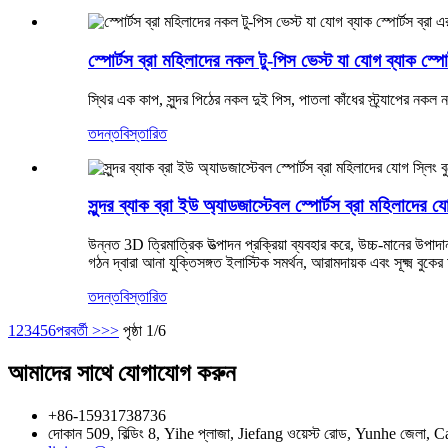
স্পোর্টস ব্রা মহিলাদের নকল টু-পিস ভেস্ট যা যোগ ব্যাক স্পো
স্থির এক কাপ, সুন্দর পিঠের নকল দুই পিস, পাতলা কাঁধের স্ট্র্যাপের নকল
তদন্ত
বিস্তারিত
সুন্দর ব্যাক ব্রা ইউ অ্যাডজাস্টেবল স্পোর্টস ব্রা মহিলাদের 
উন্নত 3D ত্রিমাত্রিক উত্পাদন প্রক্রিয়া ব্যবহার করে, উচ্চ-মানের উ
গঠন দ্বারা আনা যুক্তিসঙ্গত ইলাস্টিক সমর্থন, আরামদায়ক এবং সূক্ষ্ম বুক
তদন্ত
বিস্তারিত
1
2
3
4
5
6
পরবর্তী >
>>
পৃষ্ঠা 1/6
আমাদের সাথে যোগাযোগ করুন
+86-15931738736
দোকান 509, বিল্ডিং 8, Yihe প্লাজা, Jiefang ওয়েস্ট রোড, Yunhe জেলা,