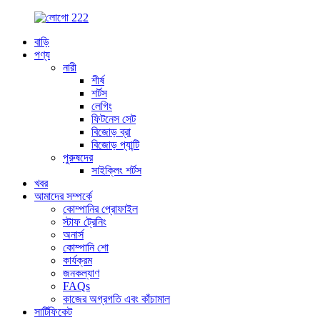
বাড়ি
পণ্য
নারী
শীর্ষ
শর্টস
লেগিং
ফিটনেস সেট
বিজোড় ব্রা
বিজোড় প্যান্টি
পুরুষদের
সাইক্লিং শর্টস
খবর
আমাদের সম্পর্কে
কোম্পানির প্রোফাইল
স্টাফ ট্রেনিং
অনার্স
কোম্পানি শো
কার্যক্রম
জনকল্যাণ
FAQs
কাজের অগ্রগতি এবং কাঁচামাল
সার্টিফিকেট