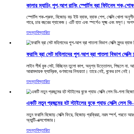
কালার ম্যাচিং পুশ-আপ রানিং স্পোর্টস ব্রা ফিটনেস শক-শোষণক
স্পোর্টস শক-প্রুফ, বিজোড় বড় ইউ ব্যাক, ব্যাক শেপ, সেক্সি খোলা অনুশ
পারে, চার বছরের প্যাকেজ। এটি হাত এবং স্পর্শেও সূক্ষ্ম এবং মসৃণ। অপ
তদন্ত
বিস্তারিত
ফরাসি ব্রা সেট মহিলাদের পুশ-আপ ব্রা পাতলা বিভাগ সেক্সি সুন্
লাইন শীর্ষ বুক সেট, বিচ্ছিন্ন তুলো কাপ, অদৃশ্য উত্তোলন, পিছলে না. আর
আরামদায়ক ফ্যাব্রিক, গুণমানের নিশ্চয়তা। তারে নেই, বুকের চাপ নেই।
তদন্ত
বিস্তারিত
একটি নতুন প্রজন্মের হট স্টাইলের বুকে প্যাড সেক্সি লেস ভি-গ
নতুন ফরাসি বিজোড় সেক্সি ফিরে, বিজোড় প্রক্রিয়া, নরম স্পর্শ, পরতে 
অ্যান্টি-এক্সপোজার।
তদন্ত
বিস্তারিত