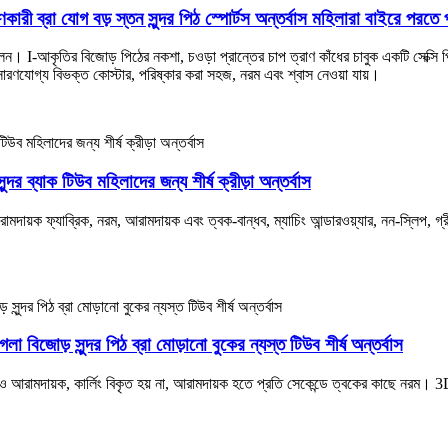
ারী ব্রা যোগ বড় স্তন সুন্দর পিঠ স্পোর্টস অন্তর্বাস মহিলারা বাইরে পরতে 
ীলন। I-আকৃতির বিজোড় পিঠের নকশা, চওড়া প্রান্তের চাপ ত্রাণ কাঁধের চাবুক একটি সেক্সি 
সারণযোগ্য বিভক্ত কোস্টার, পরিষ্কার করা সহজ, নরম এবং শ্বাস নেওয়া যায়।
দর ব্যাক টিউব মহিলাদের জন্য শীর্ষ ক্রীড়া অন্তর্বাস
ামদায়ক ফ্যাব্রিক, নরম, আরামদায়ক এবং ত্বক-বান্ধব, ম্যাচিং আন্ডারওয়্যার, নন-স্লিপ, গ
লা বিজোড় সুন্দর পিঠ ব্রা মোড়ানো বুকের ন্যস্ত টিউব শীর্ষ অন্তর্বাস
আরও আরামদায়ক, কার্লিং বিকৃত হয় না, আরামদায়ক হতে প্রতি সেকেন্ডে ত্বকের কাছে নরম। 3D