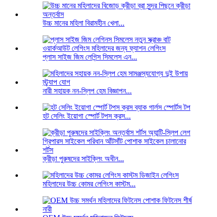
উচ্চ মানের মহিলা বিরামহীন খেলা...
প্লাস সাইজ জিম লেগিন্স সিমলেস এন...
নারী সহায়ক নন-স্লিপ হেম বিজ্ঞাপন...
হট সেলিং ইয়োগা স্পোর্ট টপস ক্রস...
ক্রীড়া পুরুষদের সাইক্লিং অধীন...
মহিলাদের উচ্চ কোমর লেগিংস কাস্টম...