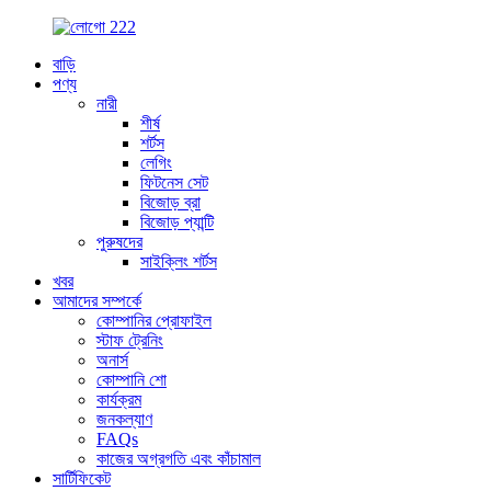
বাড়ি
পণ্য
নারী
শীর্ষ
শর্টস
লেগিং
ফিটনেস সেট
বিজোড় ব্রা
বিজোড় প্যান্টি
পুরুষদের
সাইক্লিং শর্টস
খবর
আমাদের সম্পর্কে
কোম্পানির প্রোফাইল
স্টাফ ট্রেনিং
অনার্স
কোম্পানি শো
কার্যক্রম
জনকল্যাণ
FAQs
কাজের অগ্রগতি এবং কাঁচামাল
সার্টিফিকেট