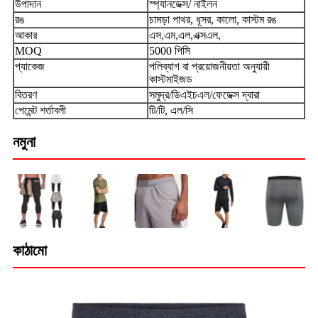
উপাদান
স্প্যানডেক্স/ নাইলন
রঙ
চামড়া পাথর, ধূসর, কালো, কাস্টম রঙ
আকার
এস,এম,এল,এক্সএল,
MOQ
5000 পিসি
প্যাকেজ
পলিব্যাগ বা প্রয়োজনীয়তা অনুযায়ী
কাস্টমাইজড
বিতরণ
সমুদ্র/ডিএইচএল/ফেডেক্স দ্বারা
পেমেন্ট শর্তাবলী
টি/টি, এল/সি
নমুনা
কাঠামো