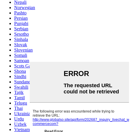
Nepali
Norwegian
Pashto
Persian
Punjabi
Serbian
Sesotho
Sinhala
Slovak
Slovenian
Somali
Samoan
Scots Gaelic
Shona
Sindhi
Sundanese
Swahili
Tajik
Tamil
Telugu
Thai
Ukrainian
Urdu
Uzbek
Vietnamese