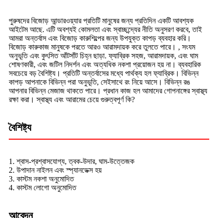
পুরুষদের বিজোড় আন্ডারওয়্যার প্রতিটি মানুষের জন্য প্রতিদিন একটি আবশ্যক
আইটেম আছে. এটি অবশ্যই কোমলতা এবং স্বাচ্ছন্দ্যের নীতি অনুসরণ করবে, তাই
আমরা অন্তর্বাস এবং বিজোড় কারুশিল্পের জন্য উপযুক্ত কাপড় ব্যবহার করি।
বিজোড় কারুকাজ মানুষকে পরতে আরও আরামদায়ক করে তুলতে পারে। , সংযম
অনুভূতি এবং কুৎসিত আঁটসাঁট চিহ্ন ছাড়া. ফ্যাব্রিক সহজ, আরামদায়ক, এবং ঘাম
শোষণকারী, এবং জটিল নিদর্শন এবং অত্যধিক নকশা প্রয়োজন হয় না। ব্যবহারিক
সবচেয়ে বড় বৈশিষ্ট্য। প্রতিটি অন্তর্বাসের মধ্যে পার্থক্য হল ফ্যাব্রিক। বিভিন্ন
কাপড় আপনাকে বিভিন্ন পরা অনুভূতি, সেইসাথে রং নিয়ে আসে। বিভিন্ন রঙ
আপনার বিভিন্ন মেজাজ থাকতে পারে। প্রধান কাজ হল আমাদের গোপনাঙ্গের স্বাস্থ্য
রক্ষা করা। স্বাস্থ্য এবং আরামের চেয়ে গুরুত্বপূর্ণ কি?
বৈশিষ্ট্য
1. শ্বাস-প্রশ্বাসযোগ্য, ত্বক-উদার, ঘাম-উত্তেজক
2. উপাদান নাইলন এবং স্প্যানডেক্স হয়
3. কাস্টম নকশা অনুমোদিত
4. কাস্টম লোগো অনুমোদিত
আবেদন