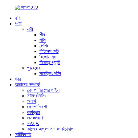
বাড়ি
পণ্য
নারী
শীর্ষ
শর্টস
লেগিং
ফিটনেস সেট
বিজোড় ব্রা
বিজোড় প্যান্টি
পুরুষদের
সাইক্লিং শর্টস
খবর
আমাদের সম্পর্কে
কোম্পানির প্রোফাইল
স্টাফ ট্রেনিং
অনার্স
কোম্পানি শো
কার্যক্রম
জনকল্যাণ
FAQs
কাজের অগ্রগতি এবং কাঁচামাল
সার্টিফিকেট