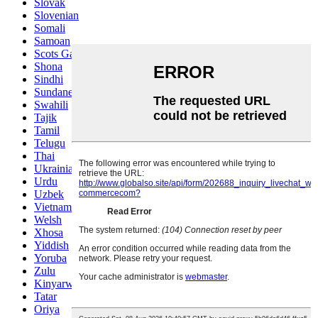
Slovak
Slovenian
Somali
Samoan
Scots Gaelic
Shona
Sindhi
Sundanese
Swahili
Tajik
Tamil
Telugu
Thai
Ukrainian
Urdu
Uzbek
Vietnamese
Welsh
Xhosa
Yiddish
Yoruba
Zulu
Kinyarwanda
Tatar
Oriya