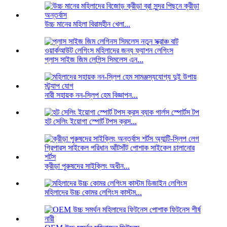
উচ্চ মানের মহিলা বিরামহীন খেলা...
প্লাস সাইজ জিম লেগিন্স সিমলেস এন...
নারী সহায়ক নন-স্লিপ হেম বিজ্ঞাপন...
হট সেলিং ইয়োগা স্পোর্ট টপস ক্রস...
ক্রীড়া পুরুষদের সাইক্লিং অধীন...
মহিলাদের উচ্চ কোমর লেগিংস কাস্টম...