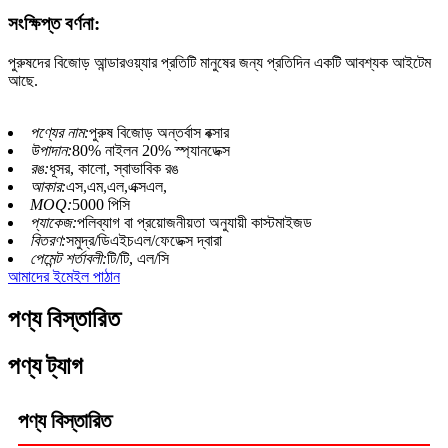
সংক্ষিপ্ত বর্ণনা:
পুরুষদের বিজোড় আন্ডারওয়্যার প্রতিটি মানুষের জন্য প্রতিদিন একটি আবশ্যক আইটেম
আছে.
পণ্যের নাম:
পুরুষ বিজোড় অন্তর্বাস বক্সার
উপাদান:
80% নাইলন 20% স্প্যানডেক্স
রঙ:
ধূসর, কালো, স্বাভাবিক রঙ
আকার:
এস,এম,এল,এক্সএল,
MOQ:
5000 পিসি
প্যাকেজ:
পলিব্যাগ বা প্রয়োজনীয়তা অনুযায়ী কাস্টমাইজড
বিতরণ:
সমুদ্র/ডিএইচএল/ফেডেক্স দ্বারা
পেমেন্ট শর্তাবলী:
টি/টি, এল/সি
আমাদের ইমেইল পাঠান
পণ্য বিস্তারিত
পণ্য ট্যাগ
পণ্য বিস্তারিত